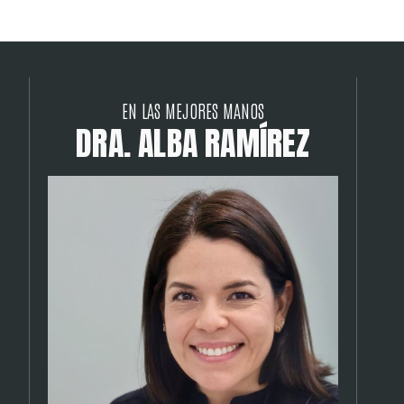
EN LAS MEJORES MANOS
D
R
A
.
A
L
B
A
R
A
M
Í
R
E
Z