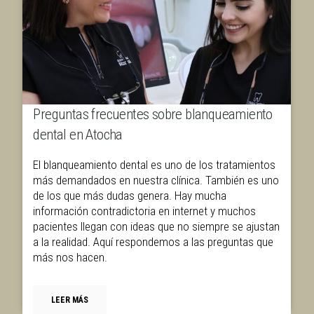
Preguntas frecuentes sobre blanqueamiento
Preguntas frecuentes sobre implantes con
dental en Atocha
poco hueso en Atocha
Preguntas frecuentes sobre implantes con poco
hueso en Atocha | Implantes dentales Atocha Uno de
El blanqueamiento dental es uno de los tratamientos
los motivos de consulta más habituales en […]
más demandados en nuestra clínica. También es uno
de los que más dudas genera. Hay mucha
información contradictoria en internet y muchos
LEER MÁS
pacientes llegan con ideas que no siempre se ajustan
a la realidad. Aquí respondemos a las preguntas que
más nos hacen.
LEER MÁS