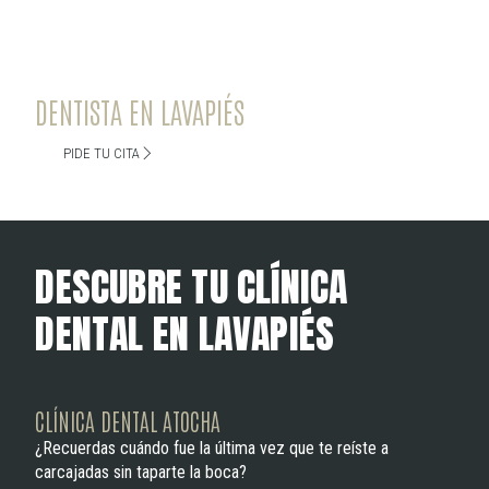
corazón de Madrid, en la zona de Antón Martín, entre
Lavapiés y el Barrio de las Letras. En nuestra clínica te
ofrecemos un cuidado dental de calidad con la máxima
comodidad. Siempre cerca de ti.
DENTISTA EN LAVAPIÉS
PIDE TU CITA
D
E
S
C
U
B
R
E
T
U
C
L
Í
N
I
C
A
D
E
N
T
A
L
E
N
L
A
V
A
P
I
É
S
CLÍNICA DENTAL ATOCHA
¿Recuerdas cuándo fue la última vez que te reíste a
carcajadas sin taparte la boca?