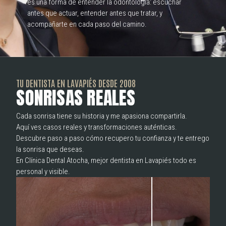
es una forma de entender la odontología: escuchar
antes que actuar, entender antes que tratar, y
acompañarte en cada paso del camino.
TU DENTISTA EN LAVAPIÉS DESDE 2008
S
O
N
R
I
S
A
S
R
E
A
L
E
S
Cada sonrisa tiene su historia y me apasiona compartirla.
Aquí ves casos reales y transformaciones auténticas.
Descubre paso a paso cómo recupero tu confianza y te entrego
la sonrisa que deseas.
En Clínica Dental Atocha, mejor dentista en Lavapiés todo es
personal y visible.