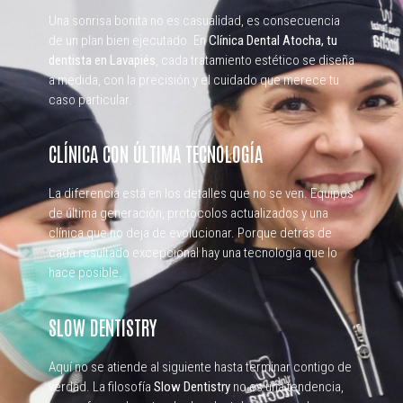
Una sonrisa bonita no es casualidad, es consecuencia
de un plan bien ejecutado. En
Clínica Dental Atocha, tu
dentista en Lavapiés
, cada tratamiento estético se diseña
a medida, con la precisión y el cuidado que merece tu
caso particular.
CLÍNICA CON ÚLTIMA TECNOLOGÍA
La diferencia está en los detalles que no se ven. Equipos
de última generación, protocolos actualizados y una
clínica que no deja de evolucionar. Porque detrás de
cada resultado excepcional hay una tecnología que lo
hace posible.
SLOW DENTISTRY
Aquí no se atiende al siguiente hasta terminar contigo de
verdad. La filosofía
Slow Dentistry
no es una tendencia,