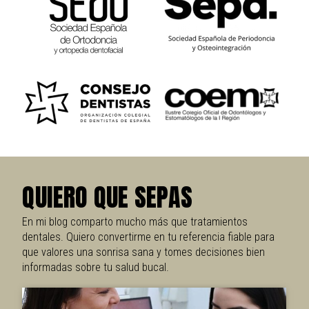
Q
U
I
E
R
O
Q
U
E
S
E
P
A
S
En mi blog comparto mucho más que tratamientos
dentales. Quiero convertirme en tu referencia fiable para
que valores una sonrisa sana y tomes decisiones bien
informadas sobre tu salud bucal.