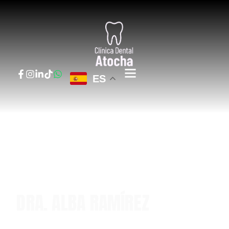
ES
D
R
A
.
A
L
B
A
R
A
M
Í
R
E
Z
Soy la Dra. Alba Ramírez, tu dentista de confianza en el