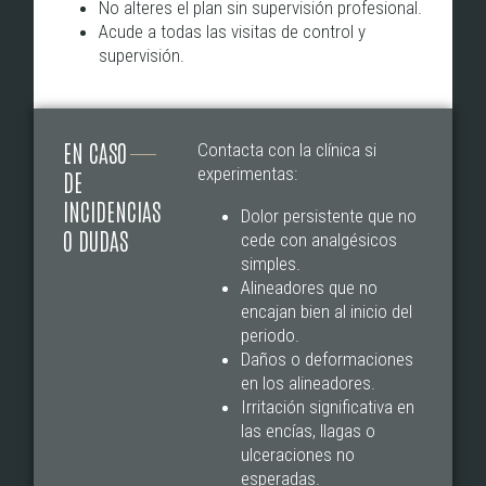
No alteres el plan sin supervisión profesional.
Acude a todas las visitas de control y
supervisión.
EN CASO
Contacta con la clínica si
experimentas:
DE
INCIDENCIAS
Dolor persistente que no
O DUDAS
cede con analgésicos
simples.
Alineadores que no
encajan bien al inicio del
periodo.
Daños o deformaciones
en los alineadores.
Irritación significativa en
las encías, llagas o
ulceraciones no
esperadas.