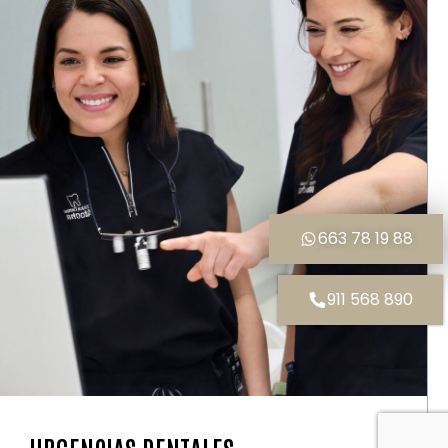
663 78 19 88
911 568 890