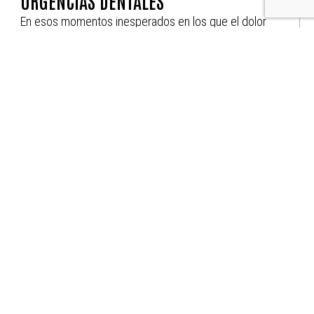
URGENCIAS DENTALES
En esos momentos inesperados en los que el dolor
o un accidente te sorprenden, en Clínica Dental
Atocha estamos preparados para darte una
respuesta inmediata.
Siempre con la prioridad de aliviar tu dolor y
devolverte la calma con una atención rápida,
profesional y cercana.
MÁS INFO
Dentista en Atocha
Dentista en Lavapiés