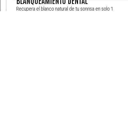
BLANQUEAMIENTO DENTAL
Recupera el blanco natural de tu sonrisa en solo 1
hora con nuestro blanqueamiento dental.
Luce resultados inmediatos y duraderos durante
más de un año, sin efectos secundarios y con la
seguridad de una atención totalmente personalizada.
MÁS INFO