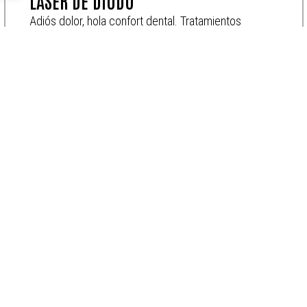
LÁSER DE DIODO
Adiós dolor, hola confort dental. Tratamientos
avanzados para una recuperación rápida, mínimas
molestias y alivio eficaz. Blanqueamientos potentes,
ortodoncia veloz y precisión en cada intervención.
Descubre la odontología del futuro.
MÁS INFO
Inicio
Equipo